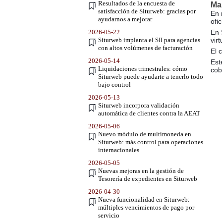
Resultados de la encuesta de
Mai
satisfacción de Siturweb: gracias por
En 
ayudarnos a mejorar
ofi
2026-05-22
En 
Siturweb implanta el SII para agencias
vir
con altos volúmenes de facturación
El 
2026-05-14
Est
Liquidaciones trimestrales: cómo
cob
Siturweb puede ayudarte a tenerlo todo
bajo control
2026-05-13
Siturweb incorpora validación
automática de clientes contra la AEAT
2026-05-06
Nuevo módulo de multimoneda en
Siturweb: más control para operaciones
internacionales
2026-05-05
Nuevas mejoras en la gestión de
Tesorería de expedientes en Siturweb
2026-04-30
Nueva funcionalidad en Siturweb:
múltiples vencimientos de pago por
servicio