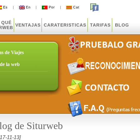
Es
|
En
|
Por
|
Cat
 QUÉ
VENTAJAS
CARATERISTICAS
TARIFAS
BLOG
URWEB
as de Viajes
sde la web
log de Siturweb
17-11-13]