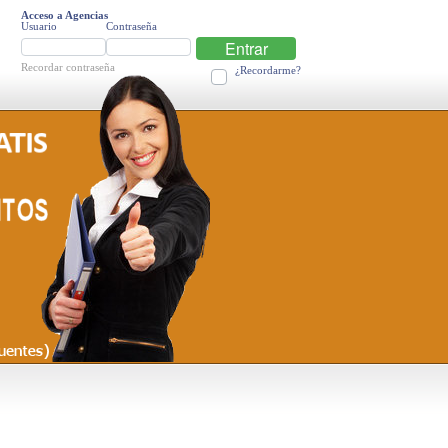
Acceso a Agencias
Usuario
Contraseña
Entrar
Recordar contraseña
¿Recordarme?