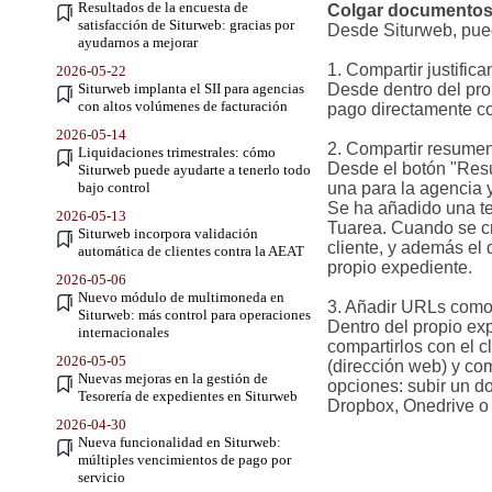
Resultados de la encuesta de
Colgar documentos e
satisfacción de Siturweb: gracias por
Desde Siturweb, pued
ayudarnos a mejorar
1.
Compartir justifica
2026-05-22
Siturweb implanta el SII para agencias
Desde dentro del pro
con altos volúmenes de facturación
pago directamente co
2026-05-14
2.
Compartir resumen 
Liquidaciones trimestrales: cómo
Desde el botón "Res
Siturweb puede ayudarte a tenerlo todo
bajo control
una para la agencia y 
Se ha añadido una te
2026-05-13
Tuarea. Cuando se cr
Siturweb incorpora validación
cliente, y además el
automática de clientes contra la AEAT
propio expediente.
2026-05-06
Nuevo módulo de multimoneda en
3.
Añadir URLs como s
Siturweb: más control para operaciones
Dentro del propio ex
internacionales
compartirlos con el 
2026-05-05
(dirección web) y com
Nuevas mejoras en la gestión de
opciones: subir un d
Tesorería de expedientes en Siturweb
Dropbox, Onedrive o 
2026-04-30
Nueva funcionalidad en Siturweb:
múltiples vencimientos de pago por
servicio