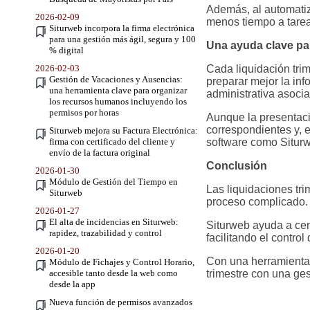
Además, al automatiza
2026-02-09
menos tiempo a tareas
Siturweb incorpora la firma electrónica
para una gestión más ágil, segura y 100
Una ayuda clave par
% digital
2026-02-03
Cada liquidación tri
Gestión de Vacaciones y Ausencias:
preparar mejor la in
una herramienta clave para organizar
administrativa asoci
los recursos humanos incluyendo los
permisos por horas
Aunque la presentaci
correspondientes y, 
Siturweb mejora su Factura Electrónica:
firma con certificado del cliente y
software como Siturwe
envío de la factura original
Conclusión
2026-01-30
Módulo de Gestión del Tiempo en
Las liquidaciones tri
Siturweb
proceso complicado. 
2026-01-27
El alta de incidencias en Siturweb:
Siturweb ayuda a cent
rapidez, trazabilidad y control
facilitando el contro
2026-01-20
Con una herramienta 
Módulo de Fichajes y Control Horario,
accesible tanto desde la web como
trimestre con una ge
desde la app
Nueva función de permisos avanzados