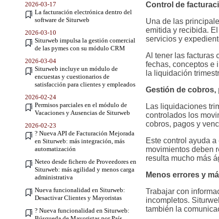
2026-03-17
Control de factura
La facturación electrónica dentro del
software de Siturweb
Una de las principale
emitida y recibida. E
2026-03-10
servicios y expedien
Siturweb impulsa la gestión comercial
de las pymes con su módulo CRM
Al tener las facturas
2026-03-04
fechas, conceptos e 
Siturweb incluye un módulo de
la liquidación trimestr
encuestas y cuestionarios de
satisfacción para clientes y empleados
Gestión de cobros,
2026-02-24
Permisos parciales en el módulo de
Las liquidaciones tr
Vacaciones y Ausencias de Siturweb
controlados los movi
cobros, pagos y venc
2026-02-23
? Nueva API de Facturación Mejorada
Este control ayuda a
en Siturweb: más integración, más
automatización
movimientos deben re
resulta mucho más ág
Neteo desde fichero de Proveedores en
Siturweb: más agilidad y menos carga
Menos errores y más
administrativa
Nueva funcionalidad en Siturweb:
Trabajar con informa
Desactivar Clientes y Mayoristas
incompletos. Siturweb
también la comunicac
? Nueva funcionalidad en Siturweb:
Búsqueda de Mayoristas por País