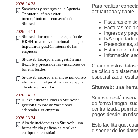
2026-04-28
Para realizar correct
Sanciones y recargos de la Agencia
actualizada y fiable.
Tributaria: cómo evitar
incumplimientos con ayuda de
Facturas emitid
Siturweb
Facturas recib
2026-04-14
Ingresos y pago
Siturweb incorpora la delegación de
IVA soportado e
RRHH: una nueva funcionalidad para
Retenciones, si
impulsar la gestión interna de las
Estado de cobr
empresas
Información aso
Siturweb incorpora una gestión más
flexible y precisa de las vacaciones de
Cuando estos datos s
los empleados
de cálculo o sistema
especializado resulta 
Siturweb incorpora el envío por correo
electrónico del justificante de pago al
cliente o proveedor
Siturweb: una herram
2026-04-13
Siturweb está diseñad
Nueva funcionalidad en Siturweb:
de forma integral sus
gestión flexible de vacaciones
centralizada, permite
adaptada a su empresa
pagos desde un mism
2026-03-24
Alta de incidencias en Siturweb: una
Esto facilita que, cu
forma rápida y eficaz de resolver
disponer de los dato
cualquier necesidad