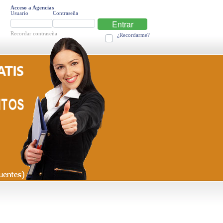
Acceso a Agencias
Usuario
Contraseña
Entrar
Recordar contraseña
¿Recordarme?