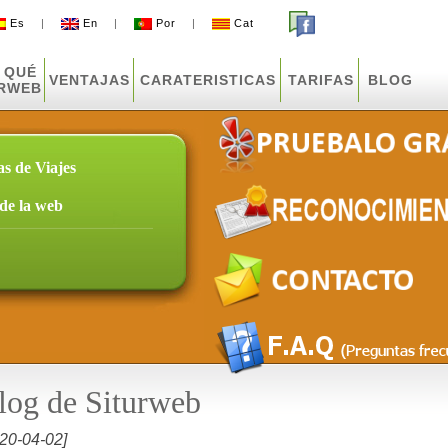
Es
|
En
|
Por
|
Cat
 QUÉ
VENTAJAS
CARATERISTICAS
TARIFAS
BLOG
URWEB
as de Viajes
sde la web
log de Siturweb
20-04-02]