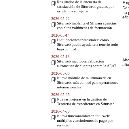
Resultados de la encuesta de
Ex
satisfacción de Siturweb: gracias por
Dam
ayudarnos a mejorar
ha 
efi
2026-05-22
Siturweb implanta el SII para agencias
con altos volúmenes de facturación
2026-05-14
Liquidaciones trimestrales: cómo
Siturweb puede ayudarte a tenerlo todo
bajo control
2026-05-13
Aho
Siturweb incorpora validación
aña
automática de clientes contra la AEAT
2026-05-06
Nuevo módulo de multimoneda en
Siturweb: más control para operaciones
internacionales
2026-05-05
Nuevas mejoras en la gestión de
Tesorería de expedientes en Siturweb
2026-04-30
Nueva funcionalidad en Siturweb:
múltiples vencimientos de pago por
servicio