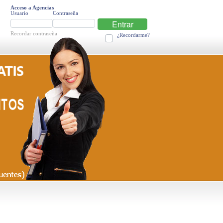
Acceso a Agencias
Usuario
Contraseña
Entrar
Recordar contraseña
¿Recordarme?