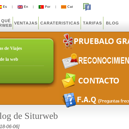
Es
|
En
|
Por
|
Cat
 QUÉ
VENTAJAS
CARATERISTICAS
TARIFAS
BLOG
URWEB
as de Viajes
sde la web
log de Siturweb
18-06-06]