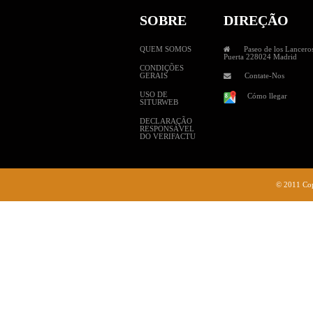
SOBRE
DIREÇÃO
QUEM SOMOS
Paseo de los Lanceros
Puerta 228024 Madrid
CONDIÇÕES
GERAIS
Contate-Nos
USO DE
Cómo llegar
SITURWEB
DECLARAÇÃO
RESPONSÁVEL
DO VERIFACTU
© 2011 Cop