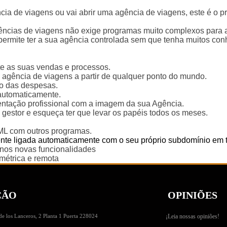
ia de viagens ou vai abrir uma agência de viagens, este é o 
ências de viagens não exige programas muito complexos para a 
permite ter a sua agência controlada sem que tenha muitos con
e as suas vendas e processos.
agência de viagens a partir de qualquer ponto do mundo.
lo das despesas.
automaticamente.
ntação profissional com a imagem da sua Agência.
gestor e esqueça ter que levar os papéis todos os meses.
ML com outros programas.
iente ligada automaticamente com o seu próprio subdomínio em 
-nos novas funcionalidades
métrica e remota
ÇÃO
OPINIÕES
de los Lanceros, 2 Planta 1 Puerta 228024
¡Leia nossas opiniões!