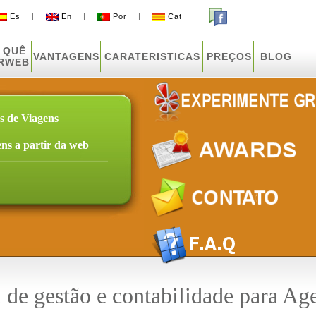
Es
|
En
|
Por
|
Cat
 QUÊ
VANTAGENS
CARATERISTICAS
PREÇOS
BLOG
URWEB
s de Viagens
ens a partir da web
de gestão e contabilidade para Ag