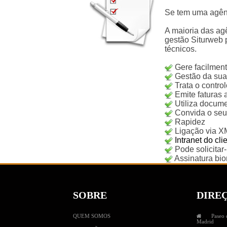
Se tem uma agênc
A maioria das ag
gestão Siturweb 
técnicos.
Gere facilment
Gestão da sua 
Trata o contro
Emite faturas 
Utiliza docume
Convida o seu 
Rapidez
Ligação via X
Intranet do cl
Pode solicitar
Assinatura bio
SOBRE
DIRE
QUEM SOMOS
Paseo 
Madrid